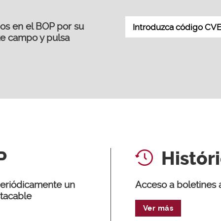
dos en el BOP por su
te campo y pulsa
P
Histór
 periódicamente un
Acceso a boletines 
stacable
Ver más