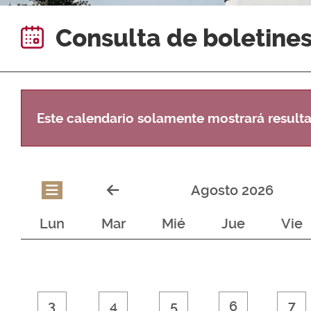
Consulta de boletine
Este calendario solamente mostrará resul
Agosto 2026
Lun
Mar
Mié
Jue
Vie
3
4
5
6
7